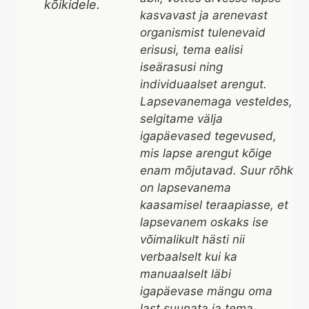
kõikidele.
kasvavast ja arenevast
organismist tulenevaid
erisusi, tema ealisi
iseärasusi ning
individuaalset arengut.
Lapsevanemaga vesteldes,
selgitame välja
igapäevased tegevused,
mis lapse arengut kõige
enam mõjutavad. Suur rõhk
on lapsevanema
kaasamisel teraapiasse, et
lapsevanem oskaks ise
võimalikult hästi nii
verbaalselt kui ka
manuaalselt läbi
igapäevase mängu oma
last suunata ja tema