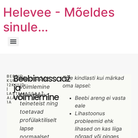
Helevee - Mõeldes
sinule...
Beebimassaaž
BEEBID
Tule kindlasti kui märkad
Massaaž ja
KUNI
12KUUD
ja
oma lapsel:
võimlemine
|
LASTEMASSAAŽ
võimlemine
täiendavad
Beebi areng ei vasta
ALATES
1A
teineteist ning
eale
toetavad
Lihastoonus
profülaktiliselt
probleemid ehk
lapse
lihased on kas liiga
nõrgad või pinges
normaalset