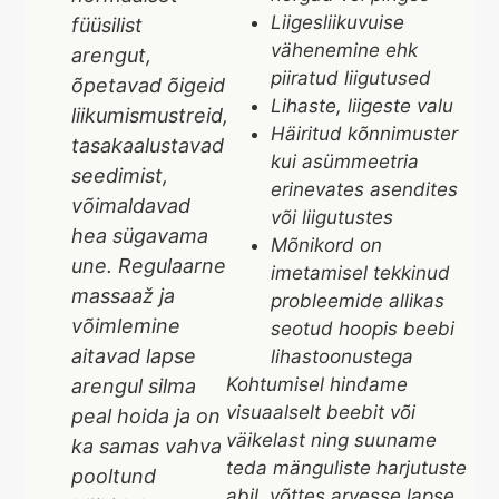
Liigesliikuvuise
füüsilist
vähenemine ehk
arengut,
piiratud liigutused
õpetavad õigeid
Lihaste, liigeste valu
liikumismustreid,
Häiritud kõnnimuster
tasakaalustavad
kui asümmeetria
seedimist,
erinevates asendites
võimaldavad
või liigutustes
hea sügavama
Mõnikord on
une. Regulaarne
imetamisel tekkinud
massaaž ja
probleemide allikas
võimlemine
seotud hoopis beebi
aitavad lapse
lihastoonustega
Kohtumisel hindame
arengul silma
visuaalselt beebit või
peal hoida ja on
väikelast ning suuname
ka samas vahva
teda mänguliste harjutuste
pooltund
abil, võttes arvesse lapse